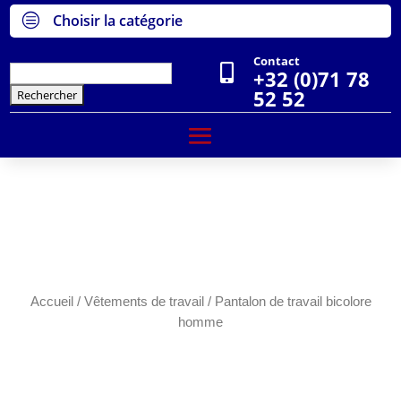
c
Choisir la catégorie
Contact

Rechercher :
+32 (0)71 78
52 52
Accueil
/
Vêtements de travail
/ Pantalon de travail bicolore
homme