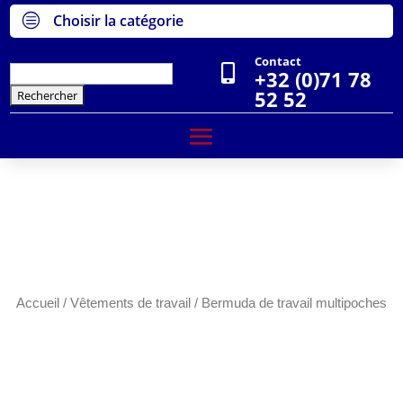
c
Choisir la catégorie
Contact

Rechercher :
+32 (0)71 78
52 52
Accueil
/
Vêtements de travail
/ Bermuda de travail multipoches