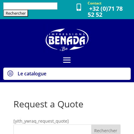
Contact
Rechercher :

+32 (0)71 78
52 52
c
Le catalogue
Request a Quote
[yith_ywraq_request_quote]
Rechercher