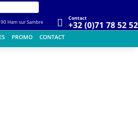
Contact

5190 Ham sur Sambre
+32 (0)71 78 52 52
ES
PROMO
CONTACT