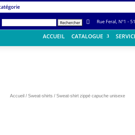
 catégorie

Rue Feral, N°1 - 
Rechercher :
ACCUEIL
CATALOGUE
SERVIC
Accueil
/
Sweat-shirts
/ Sweat-shirt zippé capuche unisexe