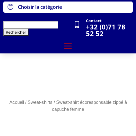
c
Choisir la catégorie
Contact

Rechercher :
+32 (0)71 78
52 52
Accueil
/
Sweat-shirts
/ Sweat-shirt écoresponsable zippé à
capuche femme