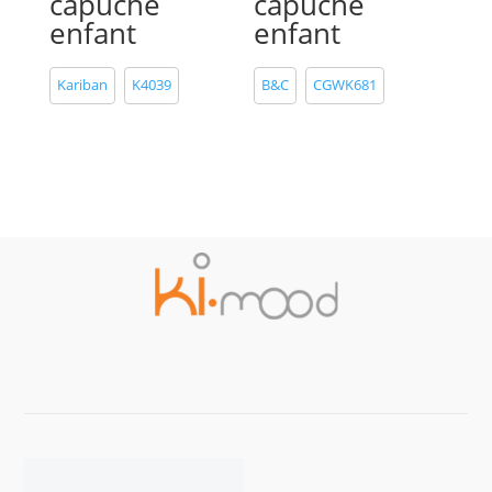
capuche
capuche
enfant
enfant
Kariban
K4039
B&C
CGWK681