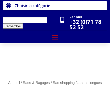
c
Choisir la catégorie
Contact

Rechercher :
+32 (0)71 78
52 52
Accueil
/
Sacs & Bagages
/ Sac shopping à anses longues