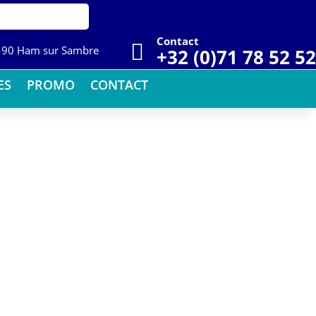
Contact

5190 Ham sur Sambre
+32 (0)71 78 52 52
ES
PROMO
CONTACT