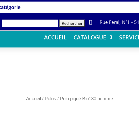
 catégorie

Rue Feral, N°1 - 
Rechercher :
ACCUEIL
CATALOGUE
SERVIC
Accueil
/
Polos
/ Polo piqué Bio180 homme