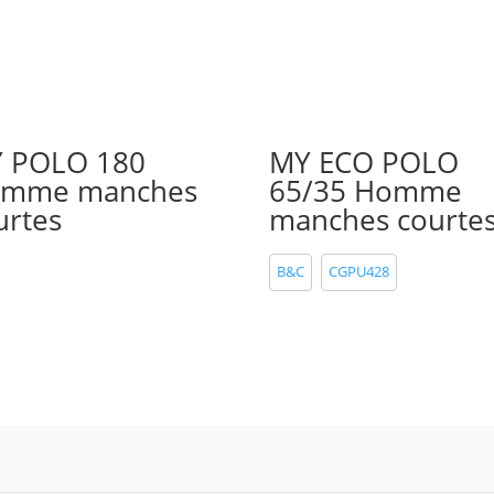
 POLO 180
MY ECO POLO
mme manches
65/35 Homme
urtes
manches courte
B&C
CGPU428