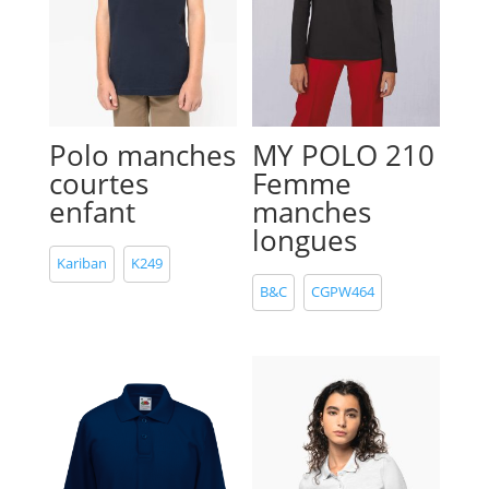
Polo manches
MY POLO 210
courtes
Femme
enfant
manches
longues
Kariban
K249
B&C
CGPW464