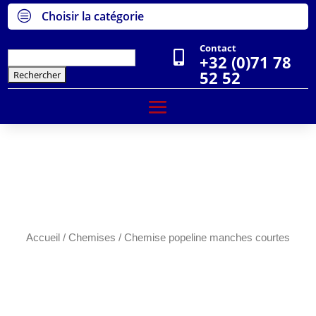
c
Choisir la catégorie
Contact

Rechercher :
+32 (0)71 78
52 52
Accueil
/
Chemises
/ Chemise popeline manches courtes