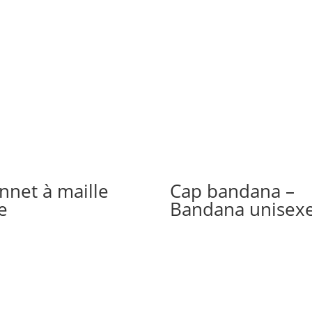
nnet à maille
Cap bandana –
e
Bandana unisex