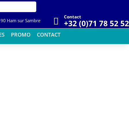
Contact

5190 Ham sur Sambre
+32 (0)71 78 52 52
ES
PROMO
CONTACT