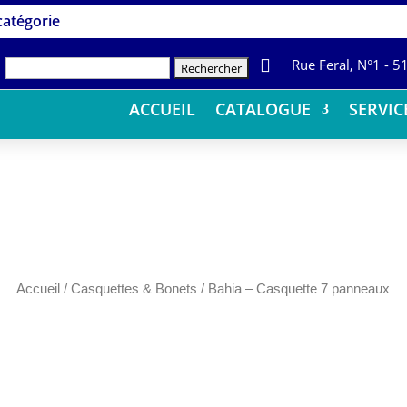
 catégorie

Rue Feral, N°1 - 
Rechercher :
ACCUEIL
CATALOGUE
SERVIC
Accueil
/
Casquettes & Bonets
/ Bahia – Casquette 7 panneaux